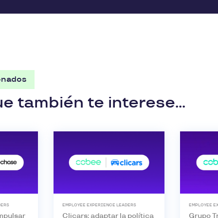
ionados
 también te interese...
DERS
EMPLOYEE EXPERIENCE LEADERS
EMPLOYEE E
mpulsar
Clicars: adaptar la política
Grupo Tr