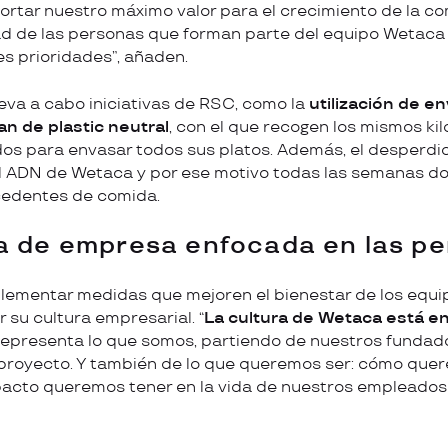
tar nuestro máximo valor para el crecimiento de la co
dad de las personas que forman parte del equipo Wetaca
es prioridades”, añaden.
leva a cabo iniciativas de RSC, como la
utilización de e
lan de plastic neutral
, con el que recogen los mismos kil
ados para envasar todos sus platos. Además, el desperdic
l ADN de Wetaca y por ese motivo todas las semanas do
cedentes de comida.
a de empresa enfocada en las p
lementar medidas que mejoren el bienestar de los equip
 su cultura empresarial. “
La cultura de Wetaca está en
Representa lo que somos, partiendo de nuestros fundado
 proyecto. Y también de lo que queremos ser: cómo que
acto queremos tener en la vida de nuestros empleados y