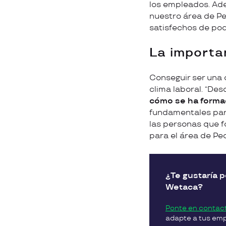
los empleados. Ad
nuestro área de Pe
satisfechos de pod
La importa
Conseguir ser una 
clima laboral. “Des
cómo se ha forma
fundamentales par
las personas que f
para el área de Peo
¿Te gustaría 
Wetaca?
Ponte en contac
adapte a tus em