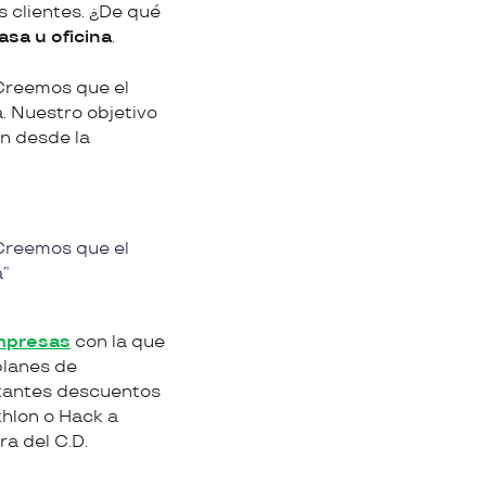
s clientes. ¿De qué
asa u oficina
.
 Creemos que el
. Nuestro objetivo
an desde la
Creemos que el
a
mpresas
con la que
planes de
rtantes descuentos
hlon o Hack a
a del C.D.