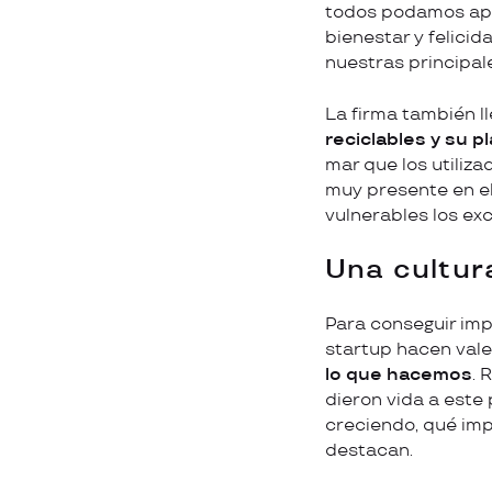
todos podamos apor
bienestar y felici
nuestras principal
La firma también l
reciclables y su p
mar que los utiliz
muy presente en e
vulnerables los ex
Una cultur
Para conseguir imp
startup hacen valer
lo que hacemos
. 
dieron vida a este
creciendo, qué imp
destacan.