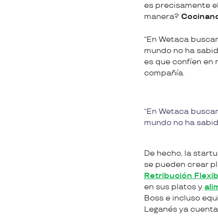
es precisamente el 
manera?
Cocinando
“En Wetaca buscam
mundo no ha sabido
es que confíen en 
compañía.
En Wetaca buscamo
mundo no ha sabido
De hecho, la star
se pueden crear pl
Retribución Flexib
en sus platos y
ali
Boss e incluso equ
Leganés ya cuentan