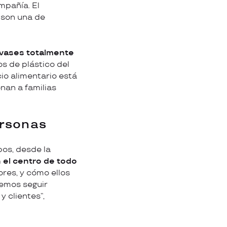
mpañía. El
 son una de
nvases totalmente
os de plástico del
io alimentario está
nan a familias
ersonas
os, desde la
 el centro de todo
res, y cómo ellos
remos seguir
 clientes”,