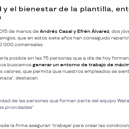
 y el bienestar de la plantilla, en
s
2015 de manos de
Andrés Casal y Efrén Álvarez
, dos jó
migos, que en estos siete años han conseguido reparti
32.000 comensales.
ería posible sin las 75 personas que a día de hoy forman
taca buscamos
generar un entorno de trabajo de máxi
 valores, que permita que nuestros empleados se sient
etaca”, destacan.
licidad de las personas que forman parte del equipo Wet
es prioridades
esde la firma aseguran “trabajar para crear las condicio