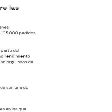
tre las
venes
r 103.000 pedidos
 parte del
mo rendimiento
an orgullosos de
aca son una de
nes en las que