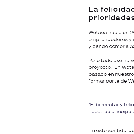
La felicidad
prioridade
Wetaca nació en 
emprendedores y a
y dar de comer a 
Pero todo eso no s
proyecto. “En We
basado en nuestros
formar parte de W
El bienestar y fe
nuestras principal
En este sentido, d