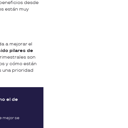
beneficios desde
dos están muy
a a mejorar el
ido pilares de
trimestrales son
vos y cómo están
s una prioridad
mo el de
e mejor se