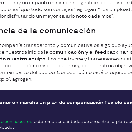
emás hay un impacto mínimo en la gestión operativa de 
ople, así que todo son ventajas”, agregan. “Los emplea
er disfrutar de un mayor salario neto cada mes”.
ncia de la comunicación
compañía transparente y comunicativa es algo que ayud
de nuestros inicios
la comunicación y el feedback han s
do nuestro equipo
. Los one-to-one y las reuniones cua
a conocer cómo evoluciona el negocio, nuestros objeti
orman parte del equipo. Conocer cómo está el equipo e
ple”, agregan.
poner en marcha un plan de compensación flexible co
to con nosotros
, estaremos encantados de encontrar el plan qu
pleados.