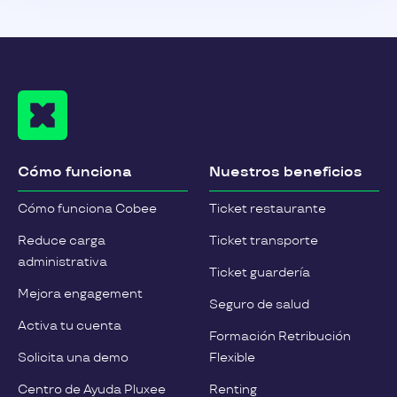
negocio
10-12-2021
Cobee, primera plataforma digital europea
que permite crear y gestionar los planes de
beneficios de empleados de manera flexible y
totalmente automatizada, ficha a Óscar Pérez
como nuevo vicepresidente de Marketplace.
Cómo funciona
Nuestros beneficios
En
Cómo funciona Cobee
Ticket restaurante
Reduce carga
Ticket transporte
Leer más
administrativa
Ticket guardería
Mejora engagement
Seguro de salud
Activa tu cuenta
Formación Retribución
Solicita una demo
Flexible
Centro de Ayuda Pluxee
Renting