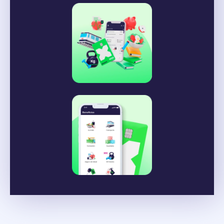
nuevo beneficio relacionado con el bienestar
físico de
Leer más
2021
Óscar Pérez se suma a
Cobee para impulsar
el desarrollo de
producto y la
expansión
internacional del