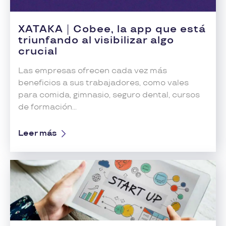
XATAKA
|
Cobee, la app que está
triunfando al visibilizar algo
crucial
Las empresas ofrecen cada vez más
beneficios a sus trabajadores, como vales
para comida, gimnasio, seguro dental, cursos
de formación...
Leer más