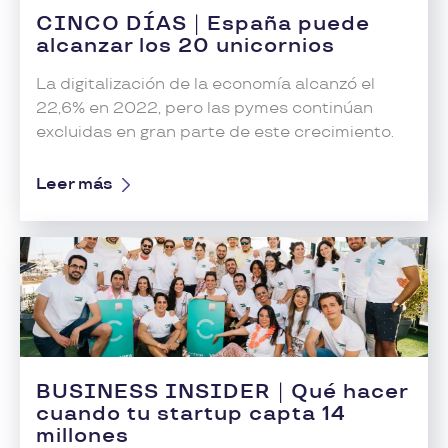
CINCO DÍAS
|
España puede
alcanzar los 20 unicornios
La digitalización de la economía alcanzó el
22,6% en 2022, pero las pymes continúan
excluidas en gran parte de este crecimiento.
Leer más
BUSINESS INSIDER
|
Qué hacer
cuando tu startup capta 14
millones