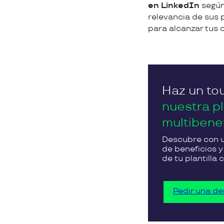
en LinkedIn
según
relevancia de sus 
para alcanzar tus o
Haz un tou
nuestra p
multibene
Descubre con u
de beneficios 
de tu plantilla
Pedir una d