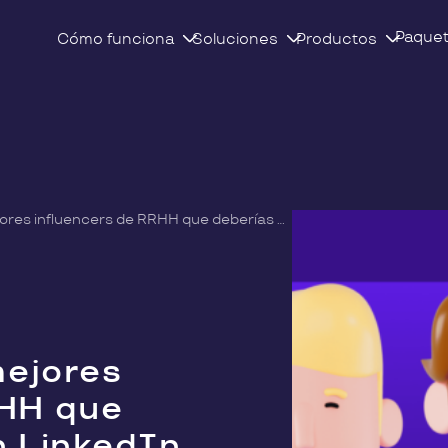
Paque
Cómo funciona
Soluciones
Productos
El ranking de los mejores influencers de RRHH que deberías seguir en LinkedIn
mejores
RHH que
n LinkedIn