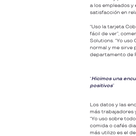
a los empleados y
satisfacción en re
“Uso la tarjeta Co
fácil de ver”, com
Solutions. “Yo uso
normal y me sirve p
departamento de R
Hicimos una encue
positivos
Los datos y las en
más trabajadores y
“Yo uso sobre todo 
comida o cafés diar
más utilizo es el d