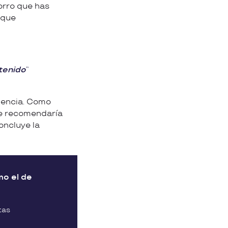
horro que has
 que
 tenido
iencia. Como
que recomendaría
oncluye la
mo el de
tas