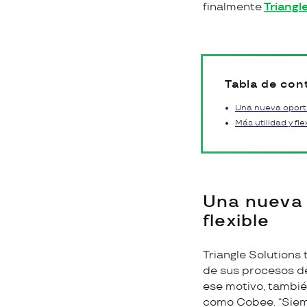
finalmente
Triangl
Tabla de con
Una nueva oportu
Más utilidad y fle
Una nueva 
flexible
Triangle Solutions
de sus procesos de
ese motivo, tambié
como Cobee. “Siemp