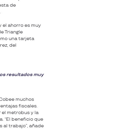
esta de
.
y el ahorro es muy
e Triangle
mo una tarjeta
rez, del
nos resultados muy
on Cobee muchos
ntajas fiscales.
 el metrobus y la
. “El beneficio que
 al trabajo”, añade