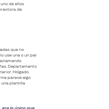
 uno de ellos
irectora de
eadas que no
lo use una o un par
 reclamando
eñas, Departamento
terior, Holgado
e me parece algo
una plantilla
era lo único que