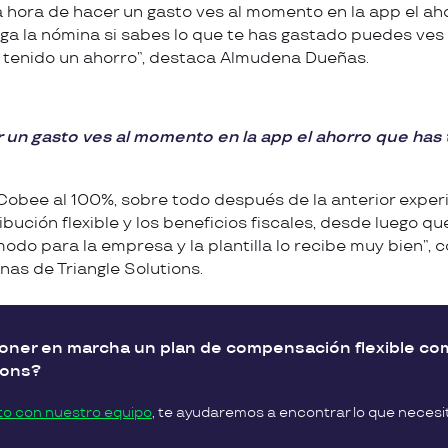
 la hora de hacer un gasto ves al momento en la app el a
ega la nómina si sabes lo que te has gastado puedes ves
 tenido un ahorro”, destaca Almudena Dueñas.
r un gasto ves al momento en la app el ahorro que has
obee al 100%, sobre todo después de la anterior exper
ibución flexible y los beneficios fiscales, desde luego 
do para la empresa y la plantilla lo recibe muy bien”, c
nas de Triangle Solutions.
poner en marcha un plan de compensación flexible co
ions?
to con nuestro equipo
, te ayudaremos a encontrar lo que necesi