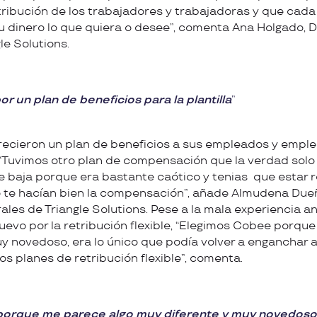
tribución de los trabajadores y trabajadoras y que cada
 dinero lo que quiera o desee”, comenta Ana Holgado, D
le Solutions.
r un plan de beneficios para la plantilla
recieron un plan de beneficios a sus empleados y empl
 “Tuvimos otro plan de compensación que la verdad solo 
e baja porque era bastante caótico y tenias que estar
 te hacían bien la compensación”, añade Almudena Du
les de Triangle Solutions. Pese a la mala experiencia an
uevo por la retribución flexible, “Elegimos Cobee porqu
y novedoso, era lo único que podía volver a enganchar a 
s planes de retribución flexible”, comenta.
orque me parece algo muy diferente y muy novedoso, 