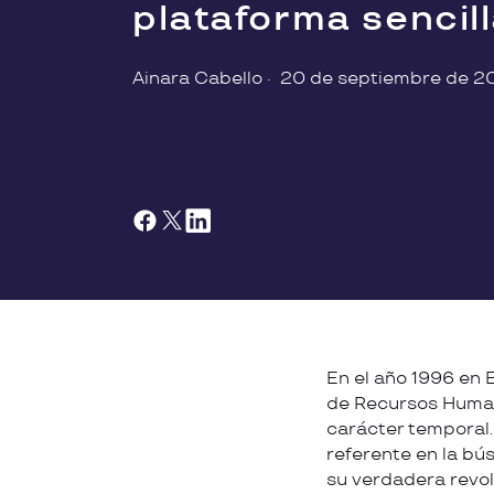
plataforma sencill
Ainara Cabello
·
20 de septiembre de 2
En el año 1996 en 
de Recursos Humano
carácter temporal
referente en la bú
su verdadera revolu