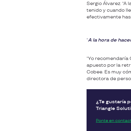
Sergio Álvarez. “A
tenido y cuando ll
efectivamente has
A la hora de hace
“Yo recomendaría C
apuesto por la retr
Cobee. Es muy cómo
directora de perso
¿Te gustaría 
Triangle Solut
Ponte en contac