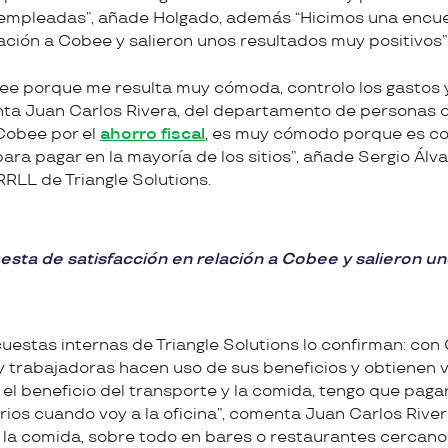
 empleadas”, añade Holgado, además “Hicimos una encu
lación a Cobee y salieron unos resultados muy positivos”
bee porque me resulta muy cómoda, controlo los gastos 
enta Juan Carlos Rivera, del departamento de personas d
 Cobee por el
ahorro fiscal
, es muy cómodo porque es co
ara pagar en la mayoría de los sitios”, añade Sergio Álva
RLL de Triangle Solutions.
sta de satisfacción en relación a Cobee y salieron u
cuestas internas de Triangle Solutions lo confirman: c
 trabajadoras hacen uso de sus beneficios y obtienen ve
el beneficio del transporte y la comida, tengo que pagar
ios cuando voy a la oficina”, comenta Juan Carlos Rivera
e la comida, sobre todo en bares o restaurantes cercanos