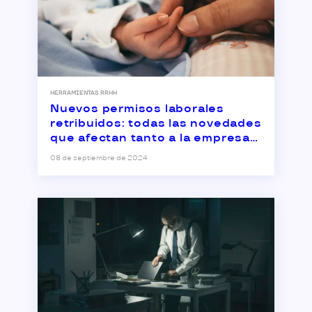
HERRAMIENTAS RRHH
Nuevos permisos laborales
retribuidos: todas las novedades
que afectan tanto a la empresa
como a la plantilla
08 de septiembre de 2024