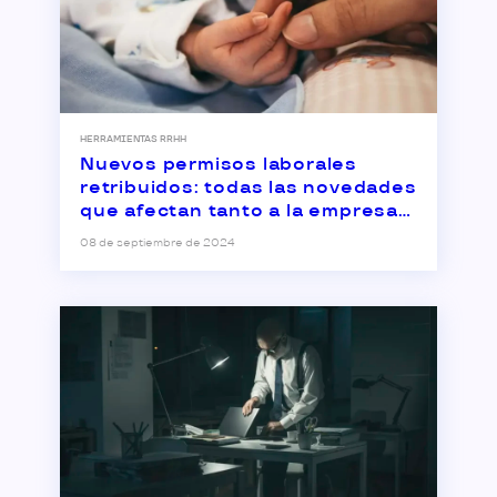
HERRAMIENTAS RRHH
Nuevos permisos laborales
retribuidos: todas las novedades
que afectan tanto a la empresa
como a la plantilla
08 de septiembre de 2024