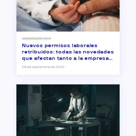
HERRAMIENTAS RRHH
Nuevos permisos laborales
retribuidos: todas las novedades
que afectan tanto a la empresa
como a la plantilla
08 de septiembre de 2024