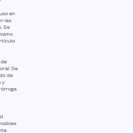
uso en
n las
s. Se
nismo
rtículo
 de
oral. Se
odo de
 y
rórroga
ad
isibles
nte.