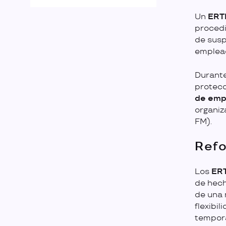
Un
ERT
procedi
de susp
emplea
Durante
protecc
de emp
organiz
FM).
Refo
Los
ER
de hech
de una 
flexibi
tempora