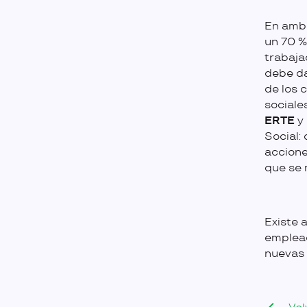
En ambo
un 70 %
trabaja
debe da
de los 
sociale
ERTE
y 
Social:
accione
que se 
Existe 
emplead
nuevas 