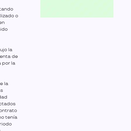
tando
lizado o
en
sido
ujo la
renta de
 por la
e la
as
dad
ectados
contrato
no tenía
riodo
.