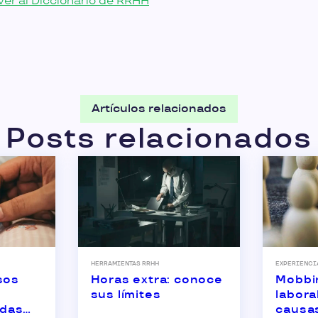
ver al Diccionario de RRHH
Artículos relacionados
Posts relacionados
HERRAMIENTAS RRHH
EXPERIENCI
sos
Horas extra: conoce
Mobbi
sus límites
labora
odas
causa