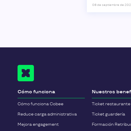
las novedades
08 de septiembre de 20
afectan tanto 
empresa como 
plantilla
Cómo funciona
Nuestros benef
Cómo funciona Cobee
Ticket restaurante
Reduce carga administrativa
Ticket guardería
Mejora engagement
Formación Retribuc