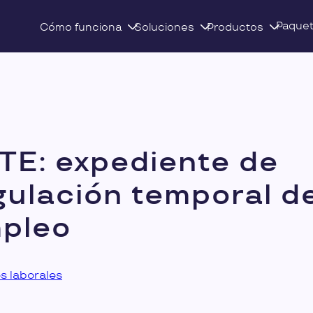
Paque
Cómo funciona
Soluciones
Productos
TE: expediente de
gulación temporal d
pleo
s laborales