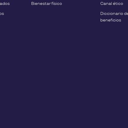
eados
Bienestar físico
Canal ético
os
Diccionario d
beneficios