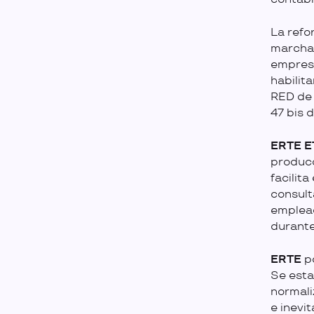
La refo
marcha 
empresa
habilit
RED de 
47 bis 
ERTE 
producc
facilit
consult
emplead
durante
ERTE
po
Se esta
normali
e inevi