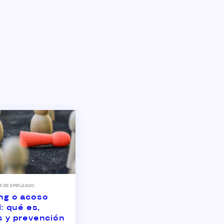
A DE EMPLEADO
ng o acoso
l: qué es,
s y prevención