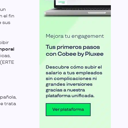
 un
el fin
e sus
ibir
mporal
icas,
 (ERTE
pañola,
e trata