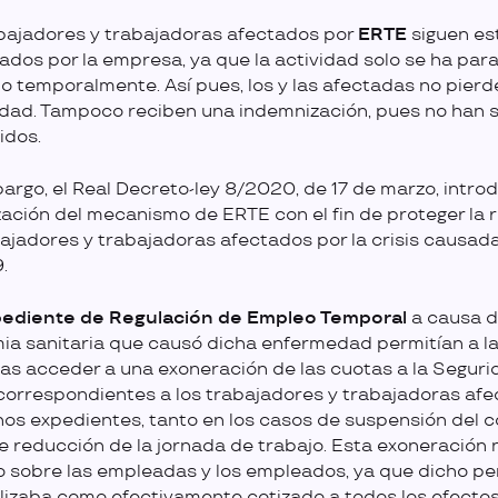
bajadores y trabajadoras afectados por
ERTE
siguen es
ados por la empresa, ya que la actividad solo se ha para
o temporalmente. Así pues, los y las afectadas no pierd
dad. Tampoco reciben una indemnización, pues no han 
idos.
argo, el Real Decreto-ley 8/2020, de 17 de marzo, introd
zación del mecanismo de ERTE con el fin de proteger la 
bajadores y trabajadoras afectados por la crisis causada
.
ediente de Regulación de Empleo Temporal
a causa d
a sanitaria que causó dicha enfermedad permitían a l
s acceder a una exoneración de las cuotas a la Seguri
 correspondientes a los trabajadores y trabajadoras af
hos expedientes, tanto en los casos de suspensión del 
 reducción de la jornada de trabajo. Esta exoneración 
 sobre las empleadas y los empleados, ya que dicho pe
lizaba como efectivamente cotizado a todos los efectos