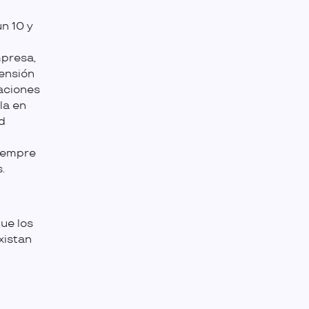
n 10 y
mpresa,
pensión
zaciones
la en
d
iempre
.
que los
xistan