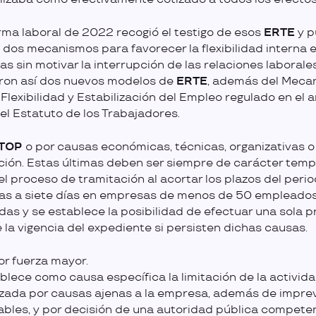
rma laboral de 2022 recogió el testigo de esos
ERTE
y p
dos mecanismos para favorecer la flexibilidad interna e
s sin motivar la interrupción de las relaciones laborale
aron así dos nuevos modelos de
ERTE
, además del Meca
Flexibilidad y Estabilización del Empleo regulado en el a
del Estatuto de los Trabajadores.
ETOP
o por causas económicas, técnicas, organizativas o
ión. Estas últimas deben ser siempre de carácter temp
a el proceso de tramitación al acortar los plazos del peri
as a siete días en empresas de menos de 50 empleados
as y se establece la posibilidad de efectuar una sola p
 la vigencia del expediente si persisten dichas causas.
r fuerza mayor.
blece como causa específica la limitación de la activid
zada por causas ajenas a la empresa, además de imprev
tables, y por decisión de una autoridad pública compete