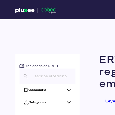
ER
Diccionario de RRHH
re
em
Abecedario
Leye
Categorías