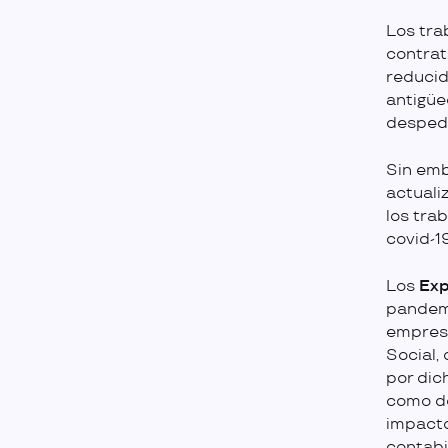
Los tra
contrat
reducid
antigüe
desped
Sin emb
actuali
los tra
covid-19
Los
Exp
pandemi
empresa
Social,
por dic
como de
impacto
contabi