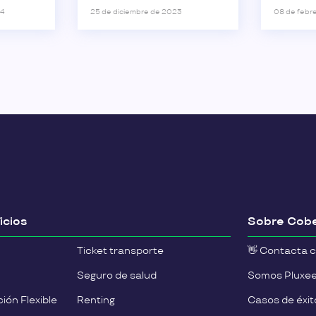
 que
24
25 de diciembre de 2023
08 de febr
a la
a la
icios
Sobre Cobe
Ticket transporte
👋 Contacta 
Seguro de salud
Somos Pluxe
ión Flexible
Renting
Casos de éxit