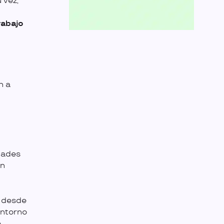
 vez,
rabajo
n a
idades
én
e desde
entorno
e