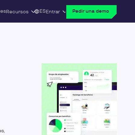
tes
ES
Pedir una demo
Recursos
Entrar
s,