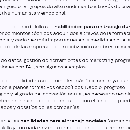
an gestionar grupos de alto rendimiento a través de una
tiva humanista y emocional.
arte, las hard skills son
habilidades para un trabajo du
conocimientos técnicos adquiridos a través de la formaci
ncia, y cada vez más importantes en la medida en que l
ización de las empresas o la robotización se abren camin
s de datos, gestión de herramientas de marketing, prog
ciones con IA…, son algunos ejemplos.
po de habilidades son asumibles más fácilmente, ya que
en a planes formativos específicos. Dado el progreso
gico y el grado de innovación actual, es necesario recicl
temente esas capacidades duras con el fin de responde
ades y desafíos de las compañías.
parte, las
habilidades para el trabajo sociales
forman pa
t skills y son cada vez más demandadas por las empresa