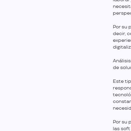
necesit
perspec
Por su p
decir, 
experie
digital
Análisi
de solu
Este ti
respond
tecnoló
constan
necesid
Por su 
las sof