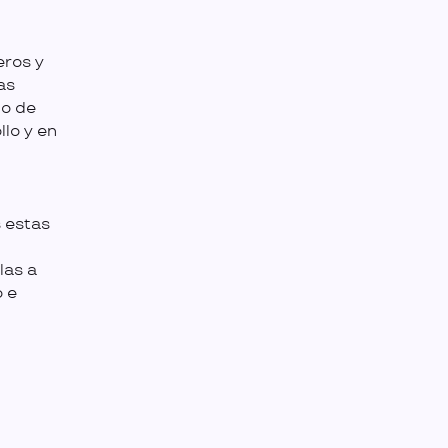
eros y
as
po de
llo y en
 estas
las a
o e