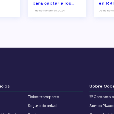
para captar a los
en R
mejores
11 de noviembre de 2024
06 de novi
profesionales
icios
Sobre Cobe
Ticket transporte
👋 Contacta 
Seguro de salud
Somos Pluxe