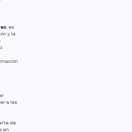
ras
, es
ón y la
a
o.
ramación
ar
r a las
rte de
s en