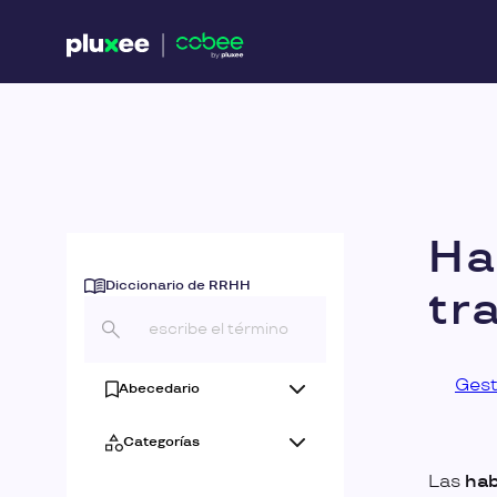
Ha
Diccionario de RRHH
tr
Gest
Abecedario
Categorías
Las
hab