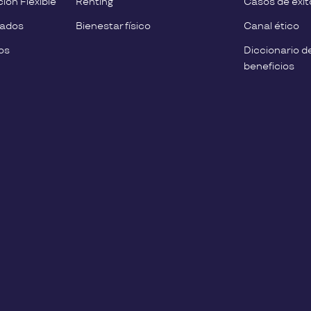
ión Flexible
Renting
Casos de éxit
eados
Bienestar físico
Canal ético
os
Diccionario d
beneficios