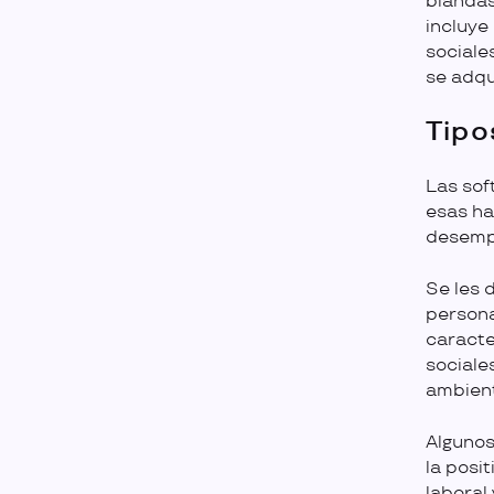
blandas 
incluye
sociale
se adqui
Tipo
Las soft
esas ha
desempe
Se les 
persona
caracte
sociale
ambient
Algunos
la posit
laboral