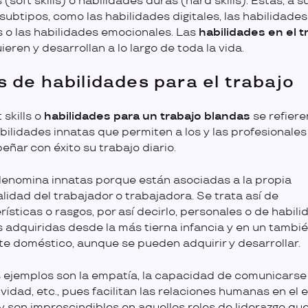
(soft skills) o habilidades duras (hard skills). Estas, a su
 subtipos, como las habilidades digitales, las habilidades
s o las habilidades emocionales. Las
habilidades en el t
eren y desarrollan a lo largo de toda la vida.
s de habilidades para el trabajo
 skills o
habilidades para un trabajo blandas
se refiere
bilidades innatas que permiten a los y las profesionales
ñar con éxito su trabajo diario.
denomina innatas porque están asociadas a la propia
lidad del trabajador o trabajadora. Se trata así de
rísticas o rasgos, por así decirlo, personales o de habil
s adquiridas desde la más tierna infancia y en un tambi
e doméstico, aunque se pueden adquirir y desarrollar.
 ejemplos son la empatía, la capacidad de comunicars
ividad, etc., pues facilitan las relaciones humanas en el 
 y son imprescindibles en aquellos roles de liderazgo qu