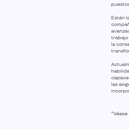
puestos 
Están l
compañe
avanzad
trabajo
la cons
transfo
Actualm
habilid
capaces
las exig
incorp
*Véase H