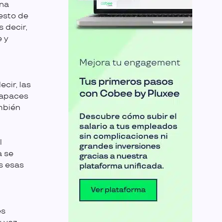
ona
esto de
s decir,
 y
cir, las
capaces
mbién
l
a se
s esas
es