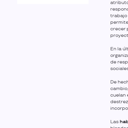
atribut
respond
trabajo 
permite
crecer 
proyect
En la ú
organiz
de resp
sociale
De hec
cambio,
cuelan 
destrez
incorpo
Las
hab