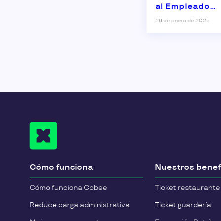
al Empleado
atractiva?
29 de enero de 2025
Cómo funciona
Nuestros benef
Cómo funciona Cobee
Ticket restaurante
Reduce carga administrativa
Ticket guardería