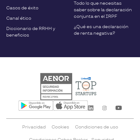
Todo lo que necesitas
Casos de éxito
saber sobre la declaración
conjunta en el IRPF
Canal ético
¿Qué es una declaración
Diccionario de RRHH y
de renta negativa?
beneficios
Privacidad
Cookies
Condiciones de uso
Condiciones Cobee Broker
Seguridad