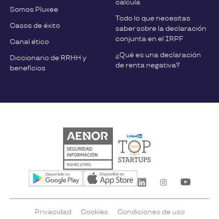
calcula
Somos Pluxee
Todo lo que necesitas
Casos de éxito
saber sobre la declaración
conjunta en el IRPF
Canal ético
¿Qué es una declaración
Diccionario de RRHH y
de renta negativa?
beneficios
Privacidad
Cookies
Condiciones de uso