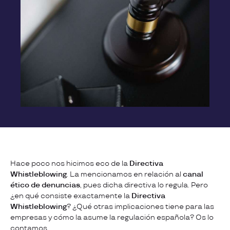
Hace poco nos hicimos eco de la
Directiva
Whistleblowing
. La mencionamos en relación al
canal
ético de denuncias
, pues dicha directiva lo regula. Pero
¿en qué consiste exactamente la
Directiva
Whistleblowing
? ¿Qué otras implicaciones tiene para las
empresas y cómo la asume la regulación española? Os lo
contamos.