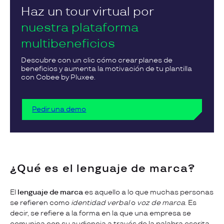
Haz un tour virtual por
nuestra plataforma
multibeneficios
Descubre con un clic cómo crear planes de
beneficios y aumenta la motivación de tu plantilla
con Cobee by Pluxee.
Pedir una demo
¿Qué es el lenguaje de marca?
El
lenguaje de marca
es aquello a lo que muchas personas
se refieren como
identidad verbal
o
voz de marca
. Es
decir, se refiere a la forma en la que una empresa se
comunica con su audiencia a través de la palabra escrita.