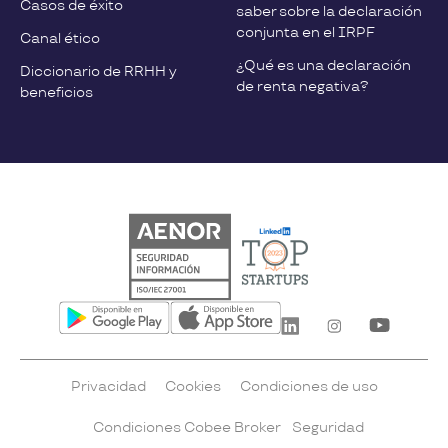
Casos de éxito
saber sobre la declaración
conjunta en el IRPF
Canal ético
¿Qué es una declaración
Diccionario de RRHH y
de renta negativa?
beneficios
Privacidad
Cookies
Condiciones de uso
Condiciones Cobee Broker
Seguridad