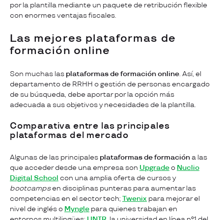
por la plantilla mediante un paquete de retribución flexible
con enormes ventajas fiscales.
Las mejores plataformas de
formación online
Son muchas las
plataformas de formación online
. Así, el
departamento de RRHH o gestión de personas encargado
de su búsqueda, debe aportar por la opción más
adecuada a sus objetivos y necesidades de la plantilla.
Comparativa entre las principales
plataformas del mercado
Algunas de las principales
plataformas de formación
a las
que acceder desde una empresa son
Upgrade
o
Nuclio
Digital School
con una amplia oferta de cursos y
bootcamps
en disciplinas punteras para aumentar las
competencias en el sector tech;
Twenix
para mejorar el
nivel de inglés o
Myngle
para quienes trabajan en
entornos multilingües;
UNIR
, la universidad en línea n°1 del