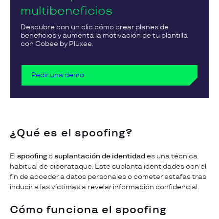
multibeneficios
Descubre con un clic cómo crear planes de
beneficios y aumenta la motivación de tu plantilla
con Cobee by Pluxee.
Pedir una demo
¿Qué es el spoofing?
El
spoofing
o
suplantación de identidad
es una técnica
habitual de ciberataque. Este suplanta identidades con el
fin de acceder a datos personales o cometer estafas tras
inducir a las víctimas a revelar información confidencial.
Cómo funciona el spoofing