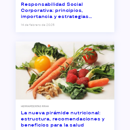
Responsabilidad Social
Corporativa: principios,
importancia y estrategias
empresariales
14 de febrero de 2025
HERRAMIENTAS RRHH
La nueva pirámide nutricional:
estructura, recomendaciones y
beneficios para la salud