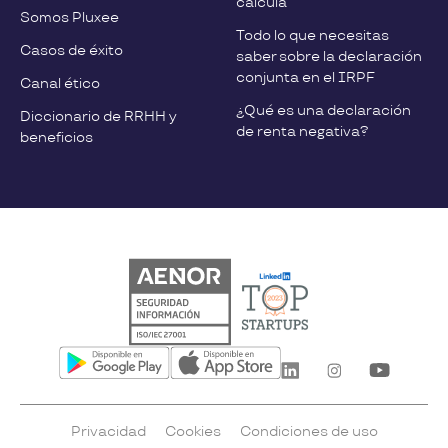
calcula
Somos Pluxee
Todo lo que necesitas
Casos de éxito
saber sobre la declaración
conjunta en el IRPF
Canal ético
¿Qué es una declaración
Diccionario de RRHH y
de renta negativa?
beneficios
Privacidad
Cookies
Condiciones de uso