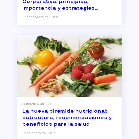
Corporativa: principios,
importancia y estrategias
empresariales
14 de febrero de 2025
HERRAMIENTAS RRHH
La nueva pirámide nutricional:
estructura, recomendaciones y
beneficios para la salud
15 de enero de 2025