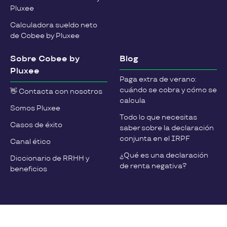
Pluxee
Calculadora sueldo neto
de Cobee by Pluxee
Sobre Cobee by
Blog
Pluxee
Paga extra de verano:
cuándo se cobra y cómo se
👋 Contacta con nosotros
calcula
Somos Pluxee
Todo lo que necesitas
Casos de éxito
saber sobre la declaración
conjunta en el IRPF
Canal ético
¿Qué es una declaración
Diccionario de RRHH y
de renta negativa?
beneficios