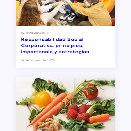
HERRAMIENTAS RRHH
Responsabilidad Social
Corporativa: principios,
importancia y estrategias
empresariales
14 de febrero de 2025