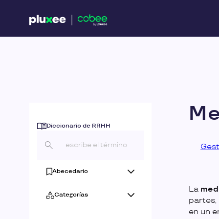
Me
Diccionario de RRHH
Gest
Abecedario
La
medi
Categorías
partes,
en un e