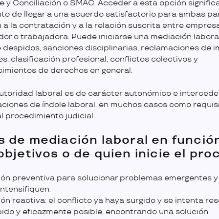
je y Conciliación o SMAC. Acceder a esta opción significa
nto de llegar a una acuerdo satisfactorio para ambas pa
n a la contratación y a la relación suscrita entre empres
dor o trabajadora. Puede iniciarse una mediación labora
 despidos, sanciones disciplinarias, reclamaciones de 
es, clasificación profesional, conflictos colectivos y
imientos de derechos en general.
utoridad laboral es de carácter autonómico e intercede
ciones de índole laboral, en muchos casos como requis
al procedimiento judicial.
s de mediación laboral en funció
objetivos o de quien inicie el pro
ón preventiva para solucionar problemas emergentes y 
intensifiquen.
n reactiva: el conflicto ya haya surgido y se intenta res
ido y eficazmente posible, encontrando una solución