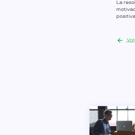
La reso
motivac
positi
Vol