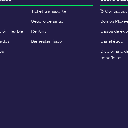
Ticket transporte
👋 Contacta 
Seguro de salud
Somos Pluxe
ión Flexible
Renting
Casos de éxit
eados
Bienestar físico
Canal ético
os
Diccionario d
beneficios