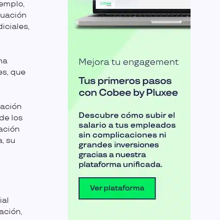
jemplo,
tuación
iciales,
na
es, que
iación
de los
ación
, su
ial
ación,