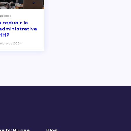
AS RRHH
reducir la
administrativa
RHH?
embre de 2024
e by Pluxee
Blog