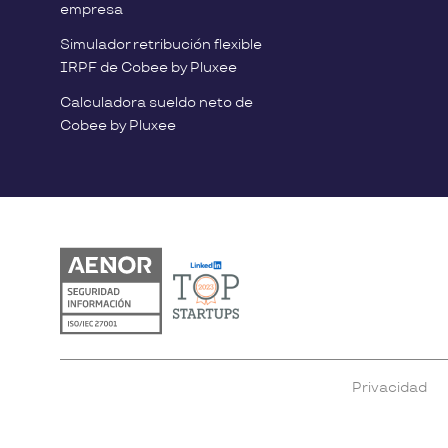
empresa
Simulador retribución flexible
IRPF de Cobee by Pluxee
Calculadora sueldo neto de
Cobee by Pluxee
Privacidad