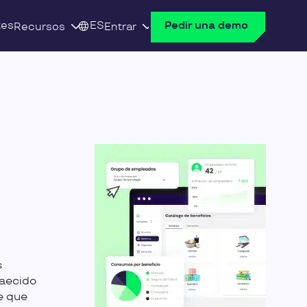
tes
ES
Pedir una demo
Recursos
Entrar
s
caecido
e que