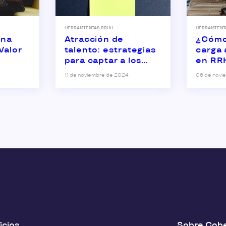
HERRAMIENTAS RRHH
HERRAMIENT
una
Atracción de
¿Cómo 
Valor
talento: estrategias
carga 
para captar a los
en R
mejores
11 de noviembre de 2024
06 de novi
profesionales
icios
Sobre Cobe