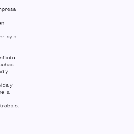
empresa
en
r ley a
nflicto
muchas
ad y
pida y
ne la
trabajo,