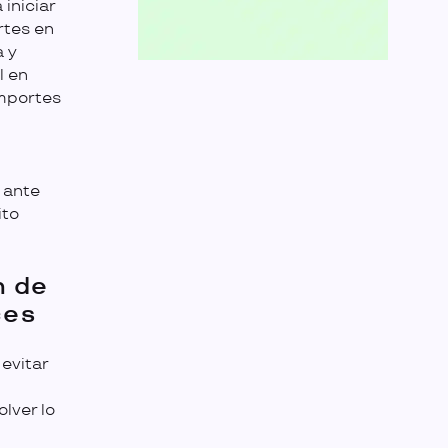
 iniciar
rtes en
a y
l en
importes
 ante
ito
n de
ces
evitar
olver lo