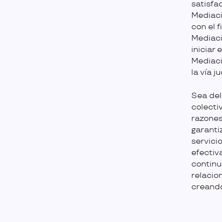
satisfa
Mediaci
con el f
Mediaci
iniciar
Mediaci
la vía ju
Sea del
colecti
razones
garanti
servici
efectiv
continu
relacio
creando