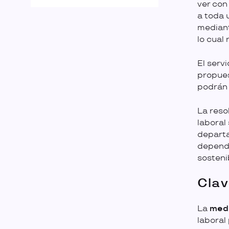
ver con
a toda u
mediante
lo cual
El serv
propues
podrán 
La reso
laboral
departa
depende
sosteni
Clav
La
medi
laboral