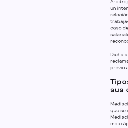
Arbitra
un inte
relació
trabaja
caso de
salarial
reconoc
Dicha a
reclama
previo 
Tipo
sus 
Mediaci
que se 
Mediació
más ráp