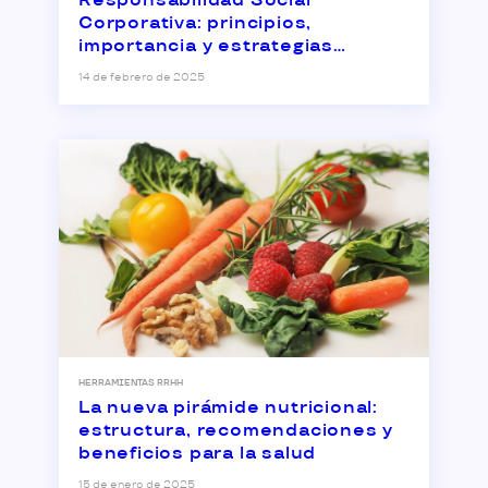
Responsabilidad Social
Corporativa: principios,
importancia y estrategias
empresariales
14 de febrero de 2025
HERRAMIENTAS RRHH
La nueva pirámide nutricional:
estructura, recomendaciones y
beneficios para la salud
15 de enero de 2025