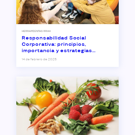
HERRAMIENTAS RRHH
Responsabilidad Social
Corporativa: principios,
importancia y estrategias
empresariales
14 de febrero de 2025