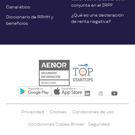
conjunta en el IRPF
Canal ético
¿Qué es una declaración
Diccionario de RRHH y
de renta negativa?
beneficios
Privacidad
Cookies
Condiciones de uso
Condiciones Cobee Broker
Seguridad