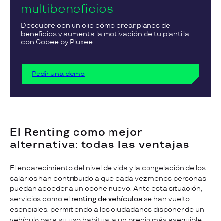
multibeneficios
Descubre con un clic cómo crear planes de
beneficios y aumenta la motivación de tu plantilla
con Cobee by Pluxee.
Pedir una demo
El Renting como mejor
alternativa: todas las ventajas
El encarecimiento del nivel de vida y la congelación de los
salarios han contribuido a que cada vez menos personas
puedan acceder a un coche nuevo. Ante esta situación,
servicios como el
renting de vehículos
se han vuelto
esenciales, permitiendo a los ciudadanos disponer de un
vehículo para su uso habitual a un precio más asequible,