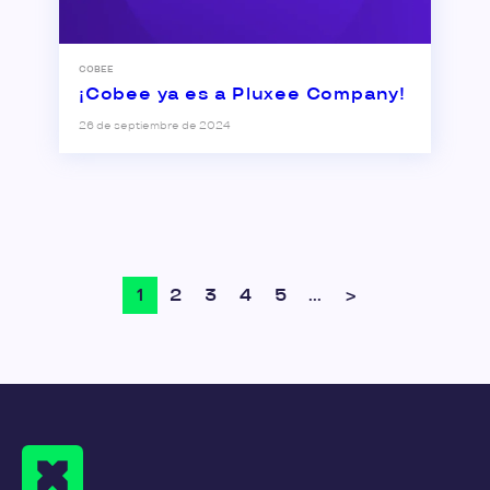
COBEE
¡Cobee ya es a Pluxee Company!
26 de septiembre de 2024
1
2
3
4
5
...
>