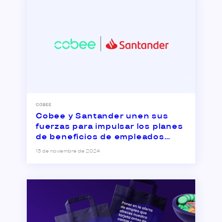
COBEE
Cobee y Santander unen sus
fuerzas para impulsar los planes
de beneficios de empleados
entre las pymes
13 de noviembre de 2024