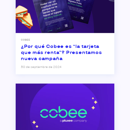
COBEE
¿Por qué Cobee es “la tarjeta
que más renta”? Presentamos
nueva campaña
30 de septiembre de 2024