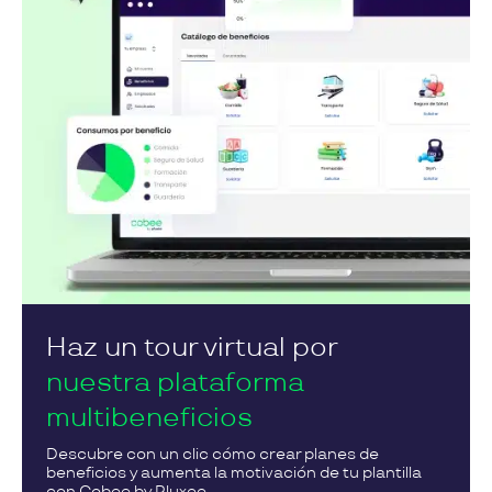
Haz un tour virtual por
nuestra plataforma
multibeneficios
Descubre con un clic cómo crear planes de
beneficios y aumenta la motivación de tu plantilla
con Cobee by Pluxee.