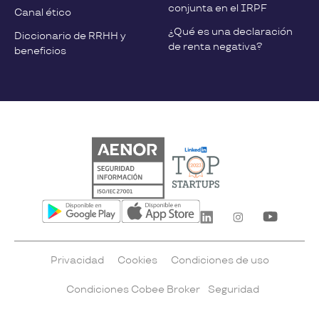
conjunta en el IRPF
Canal ético
¿Qué es una declaración
Diccionario de RRHH y
de renta negativa?
beneficios
Privacidad
Cookies
Condiciones de uso
Condiciones Cobee Broker
Seguridad