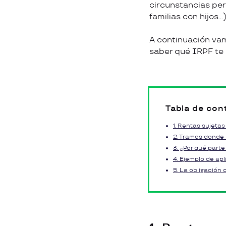
circunstancias per
familias con hijos…)
A continuación vam
saber qué IRPF te 
Tabla de con
1. Rentas sujetas
2. Tramos donde 
3. ¿Por qué part
4. Ejemplo de ap
5. La obligación