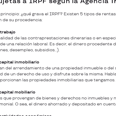
sujetas a IRPF
según la Agencia Tr
rincipio: ¿qué grava el IRPF? Existen 5 tipos de rentas
n de su procedencia:
trabajo
lidad de las contraprestaciones dinerarias o en especi
de una relación laboral. Es decir, el dinero procedente 
nes, desempleo, subsidios…).
pital inmobiliario
van del arrendamiento de una propiedad inmueble o del
dad de un derecho de uso y disfrute sobre la misma. Habl
oporcionan las propiedades inmobiliarias que tengamos
apital mobiliario
os que provengan de bienes y derechos no inmuebles y n
monial. O sea, el dinero ahorrado y depositado en cuent