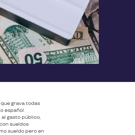
 que grava todas
io español.
al gasto público,
 con sueldos
smo sueldo pero en