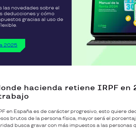
 las novedades sobre el
as deducciones y cómo
puestos gracias al uso de
lexible.
ta 2025
donde hacienda retiene IRPF en
trabajo
PF en España es de carácter progresivo, esto quiere de
resos brutos de la persona física, mayor será el porcent
aridad busca gravar con más impuestos a las personas 