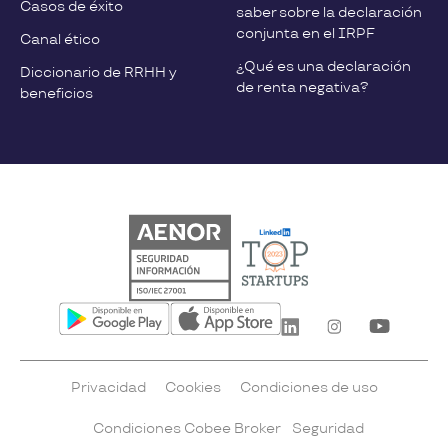
Casos de éxito
saber sobre la declaración
conjunta en el IRPF
Canal ético
¿Qué es una declaración
Diccionario de RRHH y
de renta negativa?
beneficios
Privacidad
Cookies
Condiciones de uso
Condiciones Cobee Broker
Seguridad