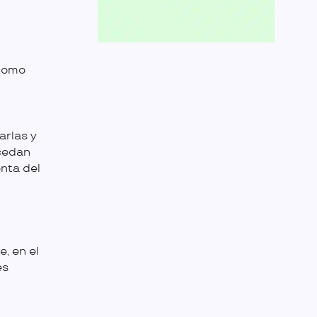
 como
arlas y
xcedan
nta del
, en el
es