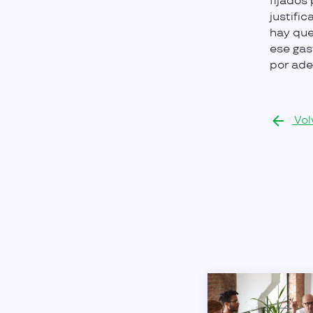
fijados
justifi
hay que
ese gas
por ade
Vol