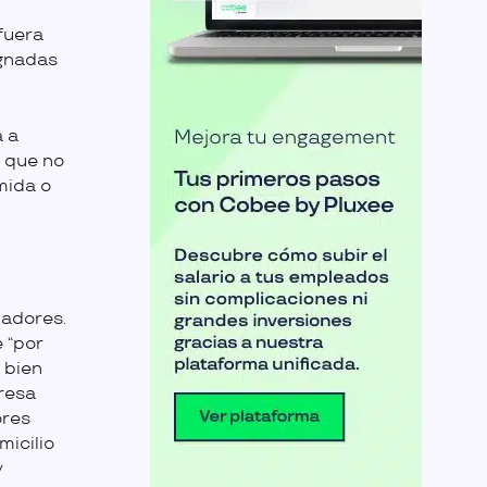
fuera
ignadas
 a
 que no
mida o
jadores.
 “por
 bien
presa
ores
micilio
y