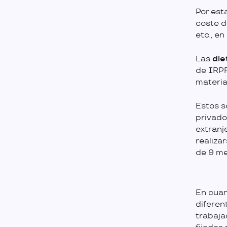
Por est
coste d
etc., e
Las
die
de IRPF 
materia 
Estos s
privado
extranj
realiza
de 9 me
En cuan
diferen
trabaja