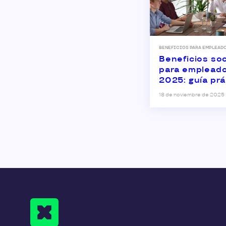
BENEFICIOS PARA EMPLEAD
Beneficios soc
para emplead
2025: guía prá
ahorro fiscal y
18 de noviembre de 2025
ejemplos