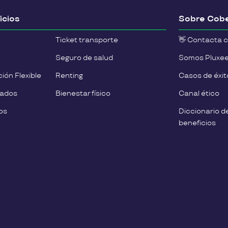
icios
Sobre Cobe
Ticket transporte
👋 Contacta 
Seguro de salud
Somos Pluxe
ión Flexible
Renting
Casos de éxit
eados
Bienestar físico
Canal ético
os
Diccionario d
beneficios