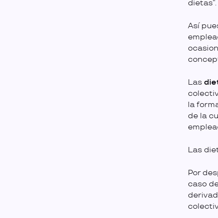
dietas”
Así pue
emplead
ocasion
concept
Las
die
colecti
la form
de la c
emplea
Las die
Por des
caso de
derivad
colectiv