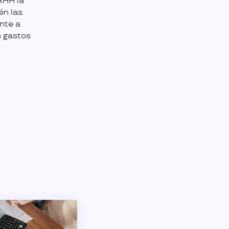
RHH la
én las
nte a
s gastos