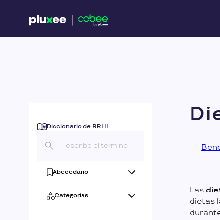
Di
Diccionario de RRHH
Bene
Abecedario
Las
die
Categorías
dietas 
durante