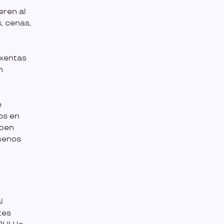
eren al
, cenas,
exentas
n
e
os en
eben
 menos
l
tes