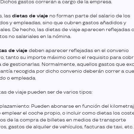
. Dichos gastos correrán a cargo de la empresa.
s, las
dietas de viaje
no forman parte del salario de los
os y empleadas, sino que cubren gastos añadidos y
ales. De hecho, las dietas de viaje aparecen reflejadas
os no salariales en la nómina.
tas de viaje
deben aparecer reflejadas en el convenio
vo, tanto su importe máximo como el requisito para cobr
a de gestionarlas. Normalmente, aquellos gastos que e
uantía recogida por dicho convenio deberán correr a cue
do o empleada.
tas de viaje pueden ser de varios tipos:
plazamiento: Pueden abonarse en función del kilometraje
 emplear el coche propio, o incluir como dietas los cost
os de la compra de billetes en medios de transporte
os, gastos de alquiler de vehículos, facturas de taxi, etc.