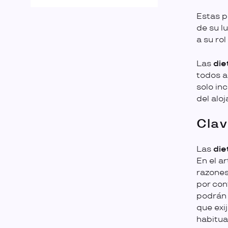
Estas p
de su l
a su ro
Las
die
todos a
solo in
del alo
Clav
Las
die
En el a
razones
por con
podrán 
que exi
habitua