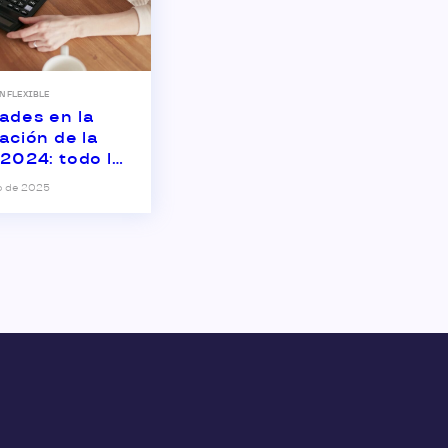
N FLEXIBLE
ades en la
ación de la
2024: todo lo
ebes saber de
o de 2025
mpaña este