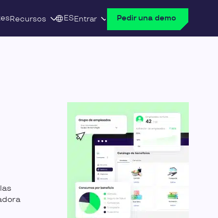
tes
ES
Pedir una demo
Recursos
Entrar
las
jadora