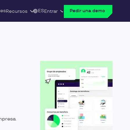
tes
ES
Pedir una demo
Recursos
Entrar
t
mpresa.