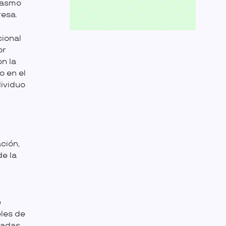
siasmo
resa.
cional
or
n la
o en el
dividuo
ción,
de la
e
eles de
eadas.