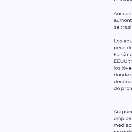
Aumento
aumento
se tras
Los equ
peso d
Fenómen
EEUU tr
los jóv
donde s
destina
de prom
Así pue
emplead
mediado