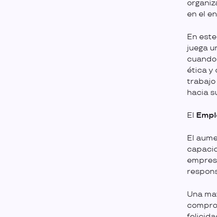
organiz
en el e
En este
juega u
cuando 
ética y
trabajo
hacia s
El
Empl
El aume
capacid
empresa
respons
Una may
comprom
felicid