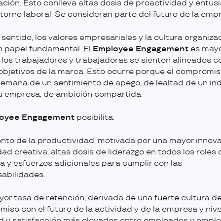
ación. Esto conlleva altas dosis de proactividad y entu
ntorno laboral. Se consideran parte del futuro de la emp
 sentido, los valores empresariales y la cultura organiza
n papel fundamental. El
Employee Engagement
es may
los trabajadores y trabajadoras se sienten alineados co
 objetivos de la marca. Esto ocurre porque el compromis
 emana de un sentimiento de apego, de lealtad de un in
u empresa, de ambición compartida.
oyee Engagement
posibilita:
nto de la productividad, motivada por una mayor innova
ad creativa, altas dosis de liderazgo en todos los roles 
 y esfuerzos adicionales para cumplir con las
abilidades.
or tasa de retención, derivada de una fuerte cultura d
iso con el futuro de la actividad y de la empresa y niv
ad y satisfacción más elevados entre empleados y empl