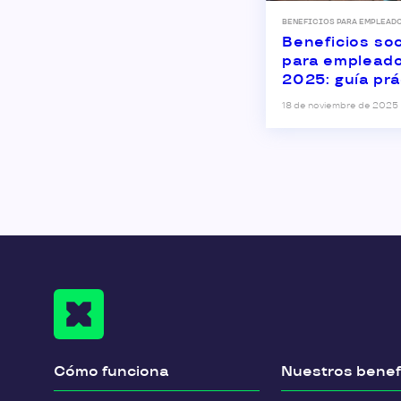
BENEFICIOS PARA EMPLEAD
Beneficios soc
para emplead
2025: guía prá
ahorro fiscal y
18 de noviembre de 2025
ejemplos
Cómo funciona
Nuestros benef