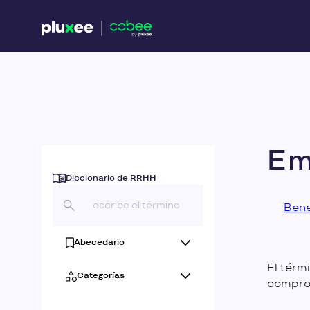
Em
Diccionario de RRHH
Bene
Abecedario
El térm
Categorías
compro