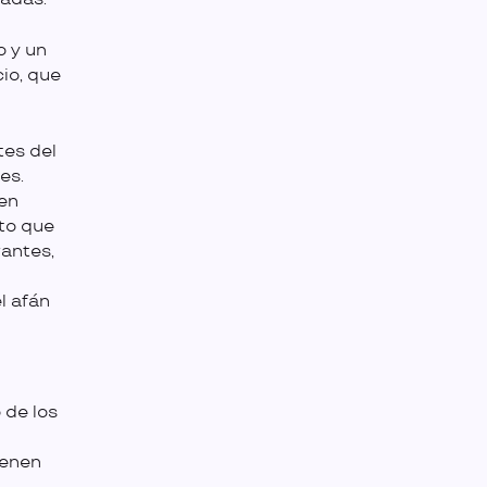
o y un
cio, que
es del
es.
en
to que
antes,
l afán
 de los
ienen