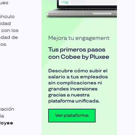
pues
vínculo
vidad
 con los
cidad de
os.
cación
la
loyee