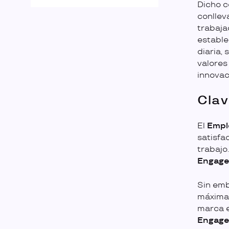
Dicho c
conllev
trabaja
estable
diaria,
valores
innovac
Clav
El
Empl
satisfa
trabajo
Engag
Sin emb
máxima 
marca e
Engag