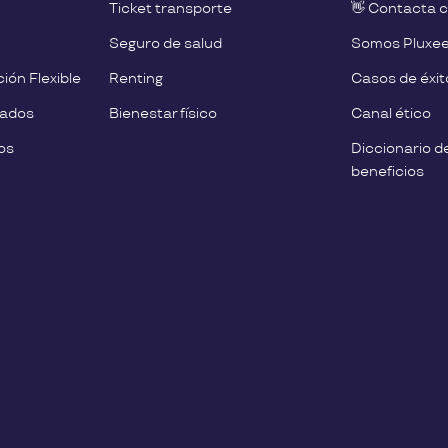
Ticket transporte
👋 Contacta 
Seguro de salud
Somos Pluxe
ión Flexible
Renting
Casos de éxit
eados
Bienestar físico
Canal ético
os
Diccionario d
beneficios