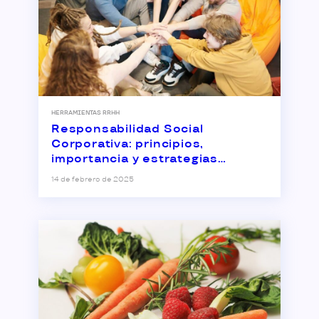
HERRAMIENTAS RRHH
Responsabilidad Social
Corporativa: principios,
importancia y estrategias
empresariales
14 de febrero de 2025