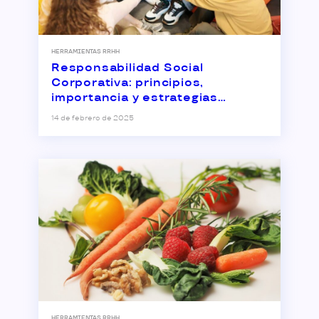
HERRAMIENTAS RRHH
Responsabilidad Social
Corporativa: principios,
importancia y estrategias
empresariales
14 de febrero de 2025
HERRAMIENTAS RRHH