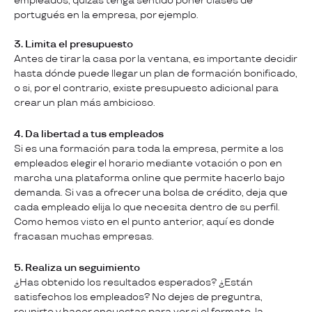
empleados, quizás tenga sentido poner clases de
portugués en la empresa, por ejemplo.
3. Limita el presupuesto
Antes de tirar la casa por la ventana, es importante decidir
hasta dónde puede llegar un plan de formación bonificado,
o si, por el contrario, existe presupuesto adicional para
crear un plan más ambicioso.
4. Da libertad a tus empleados
Si es una formación para toda la empresa, permite a los
empleados elegir el horario mediante votación o pon en
marcha una plataforma online que permite hacerlo bajo
demanda. Si vas a ofrecer una bolsa de crédito, deja que
cada empleado elija lo que necesita dentro de su perfil.
Como hemos visto en el punto anterior, aquí es donde
fracasan muchas empresas.
5. Realiza un seguimiento
¿Has obtenido los resultados esperados? ¿Están
satisfechos los empleados? No dejes de preguntra,
reunirte y hacer encuestas para ver si el formato, la