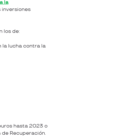
a la
s inversiones
 los de:
la lucha contra la
 euros hasta 2023 o
n de Recuperación.