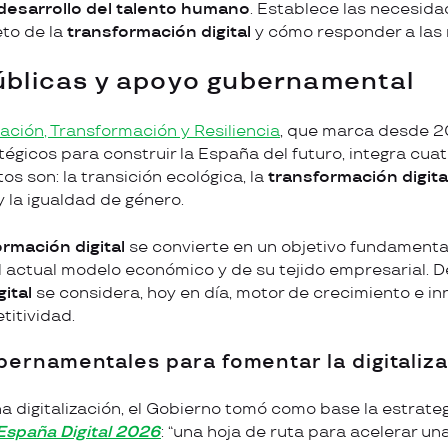
desarrollo del talento humano
. Establece las necesidad
eto de la
transformación digital
y cómo responder a las
públicas y apoyo gubernamental
ción, Transformación y Resiliencia
, que marca desde 2
égicos para construir la España del futuro, integra cuat
s son: la transición ecológica, la
transformación digita
, y la igualdad de género.
ormación digital
se convierte en un objetivo fundamental
 actual modelo económico y de su tejido empresarial. De
ital
se considera, hoy en día, motor de crecimiento e in
itividad.
ubernamentales para fomentar la digitaliz
a digitalización, el Gobierno tomó como base la estrateg
España Digital 2026
​: “una hoja de ruta para acelerar una