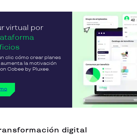
r virtual por
lataforma
ficios
n clic cómo crear planes
y aumenta la motivación
 con Cobee by Pluxee.
emo
ransformación digital