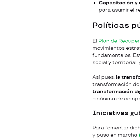
Capacitación y 
para asumir el r
Políticas 
El
Plan de Recupera
movimientos estrat
fundamentales. Esto
social y territorial
Así pues,
la transf
transformación del
transformación dig
sinónimo de compet
Iniciativas g
Para fomentar dich
y puso en marcha