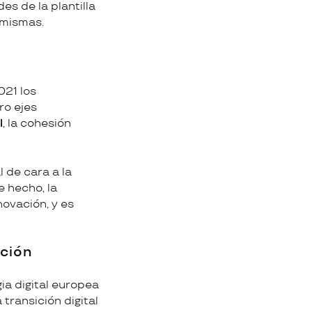
es de la plantilla
 mismas.
021 los
ro ejes
l
, la cohesión
 de cara a la
 hecho, la
novación, y es
ación
ia digital europea
 transición digital