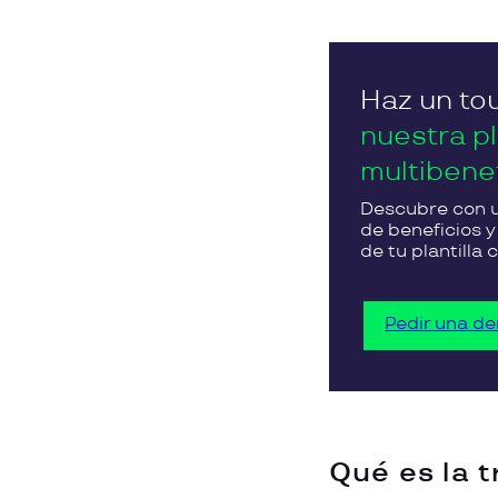
Haz un tou
nuestra p
multibene
Descubre con u
de beneficios 
de tu plantilla
Pedir una d
Qué es la t