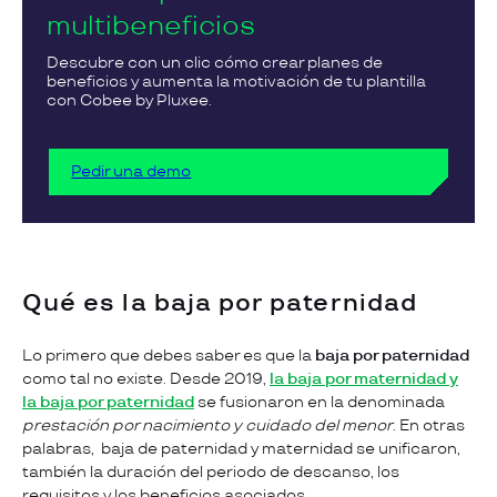
multibeneficios
Descubre con un clic cómo crear planes de
beneficios y aumenta la motivación de tu plantilla
con Cobee by Pluxee.
Pedir una demo
Qué es la baja por paternidad
Lo primero que debes saber es que la
baja por paternidad
como tal no existe. Desde 2019,
la baja por maternidad y
la baja por paternidad
se fusionaron en la denominada
prestación por nacimiento y cuidado del menor
. En otras
palabras, baja de paternidad y maternidad se unificaron,
también la duración del periodo de descanso, los
requisitos y los beneficios asociados.