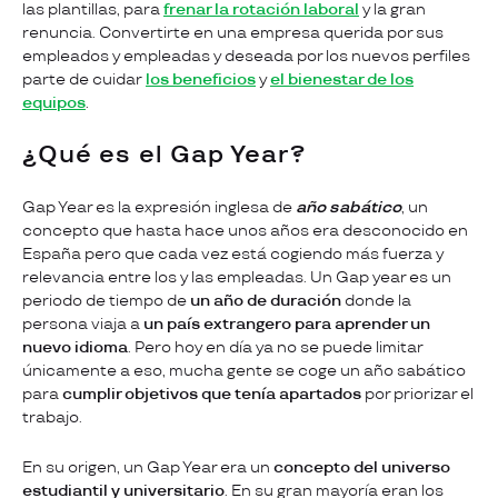
las plantillas, para
frenar la rotación laboral
y la gran
renuncia. Convertirte en una empresa querida por sus
empleados y empleadas y deseada por los nuevos perfiles
parte de cuidar
los beneficios
y
el bienestar de los
equipos
.
¿Qué es el Gap Year?
Gap Year es la expresión inglesa de
año sabático
, un
concepto que hasta hace unos años era desconocido en
España pero que cada vez está cogiendo más fuerza y
relevancia entre los y las empleadas. Un Gap year es un
periodo de tiempo de
un año de duración
donde la
persona viaja a
un país extrangero para aprender un
nuevo idioma
. Pero hoy en día ya no se puede limitar
únicamente a eso, mucha gente se coge un año sabático
para
cumplir objetivos que tenía apartados
por priorizar el
trabajo.
En su origen, un Gap Year era un
concepto del universo
estudiantil y universitario
. En su gran mayoría eran los