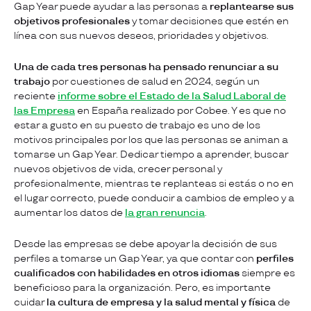
Gap Year puede ayudar a las personas a
replantearse sus
objetivos profesionales
y tomar decisiones que estén en
línea con sus nuevos deseos, prioridades y objetivos.
Una de cada tres personas ha pensado renunciar a su
trabajo
por cuestiones de salud en 2024, según un
reciente
informe sobre el Estado de la Salud Laboral de
las Empresa
en España realizado por Cobee. Y es que no
estar a gusto en su puesto de trabajo
es uno de los
motivos principales por los que las personas se animan a
tomarse un Gap Year. Dedicar tiempo a aprender, buscar
nuevos objetivos de vida, crecer personal y
profesionalmente, mientras te replanteas si estás o no en
el lugar correcto, puede conducir a cambios de empleo y a
aumentar los datos de
la gran renuncia
.
Desde las empresas se debe apoyar la decisión de sus
perfiles a tomarse un Gap Year, ya que contar con
perfiles
cualificados con habilidades en otros idiomas
siempre es
beneficioso para la organización. Pero, es importante
cuidar
la cultura de empresa y la salud mental y física
de