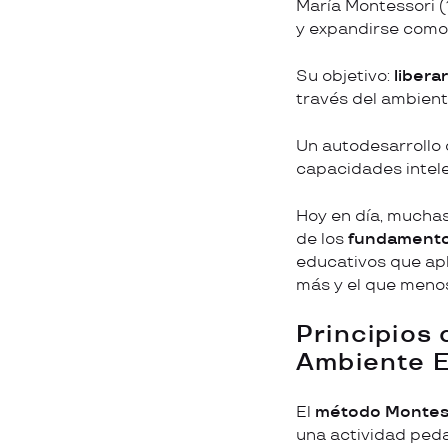
María Montessori (
y expandirse como
Su objetivo:
libera
través del ambien
Un autodesarrollo 
capacidades intelec
Hoy en día, muchas
de los
fundamento
educativos que apl
más y el que meno
Principios
Ambiente E
El
método Montes
una actividad peda