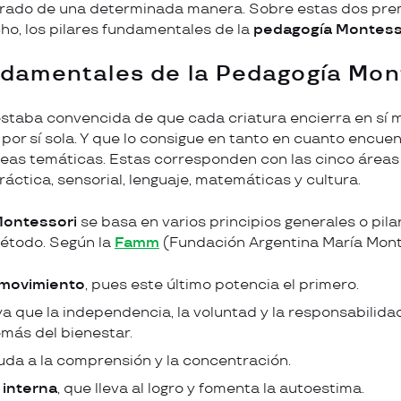
rado de una determinada manera. Sobre estas dos pre
ho, los pilares fundamentales de la
pedagogía Montess
ndamentales de la Pedagogía Mon
staba convencida de que cada criatura encierra en sí m
por sí sola. Y que lo consigue en tanto en cuanto encuen
reas temáticas. Estas corresponden con las cinco áreas
ráctica, sensorial, lenguaje, matemáticas y cultura.
Montessori
se basa en varios principios generales o pil
método. Según la
Famm
(Fundación Argentina María Monte
 movimiento
, pues este último potencia el primero.
 ya que la independencia, la voluntad y la responsabilida
más del bienestar.
uda a la comprensión y la concentración.
interna
, que lleva al logro y fomenta la autoestima.