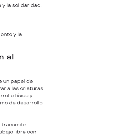
 y la solidaridad.
iento y la
n al
e un papel de
ar a las criaturas
rollo físico y
tmo de desarrollo
o transmite
abajo libre con