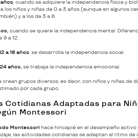
6 años
, cuando se adquiere la independencia física y biol
 a los niños y niñas de 0 a 3 años (aunque en algunos ce
bién) y a los de 3 a 6.
ños,
cuando se quiere la independencia mental. Diferen
 9 a 12.
12 a 18 años
, se desarrolla la independencia social.
 24 años,
se trabaja la independencia emocional.
e crean grupos diversos, es decir, con niños y niñas de 
estimado por cada grupo.
s Cotidianas Adaptadas para Niñ
egún Montessori
odo Montessori
hace hincapié en el desempeño activo d
zaje, las actividades cotidianas se adaptan al ritmo de