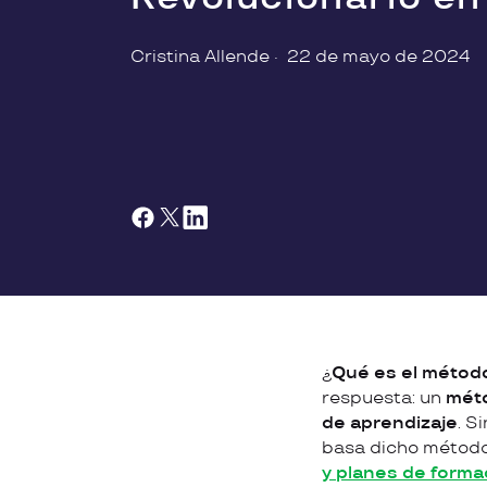
Cristina Allende
·
22 de mayo de 2024
¿
Qué es el métod
respuesta: un
mét
de aprendizaje
. S
basa dicho método,
y planes de forma