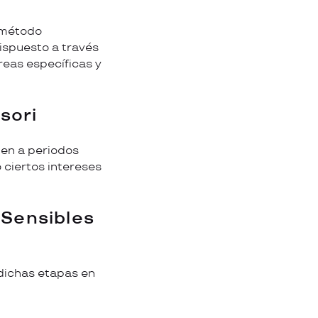
l método
dispuesto a través
areas específicas y
sori
en a periodos
 ciertos intereses
 Sensibles
 dichas etapas en