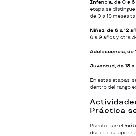
Infancia, de 0 a 
etapa se distingue
de 0 a 18 meses tam
Niñez, de 6 a 12 a
6 a 9 años y otra de
Adolescencia, de 
Juventud, de 18 a
En estas etapas, s
dentro del rango 
Actividade
Práctica s
Puesto que el
mét
durante su aprendi