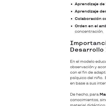
Aprendizaje de 
Aprendizaje de
Colaboración co
Orden en el amb
concentración.
Importanci
Desarrollo 
En el modelo educa
observación y acom
con el fin de adapt
psíquico del niño.
en base a sus inte
De hecho, para
Ma
conocimientos, sino
material didáctico 