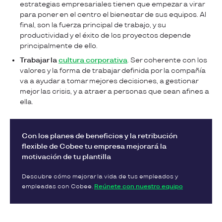
estrategias empresariales tienen que empezar a virar
para poner en el centro el bienestar de sus equipos. Al
final, son la fuerza principal de trabajo, y su
productividad y el éxito de los proyectos depende
principalmente de ello.
Trabajar la
cultura corporativa
. Ser coherente con los
valores y la forma de trabajar definida por la compañía
va a ayudar a tomar mejores decisiones, a gestionar
mejor las crisis, y a atraer a personas que sean afines a
ella.
Con los planes de beneficios y la retribución
flexible de Cobee tu empresa mejorará la
motivación de tu plantilla
Descubre cómo mejorar la vida de tus empleados y
empleadas con Cobee.
Reúnete con nuestro equipo