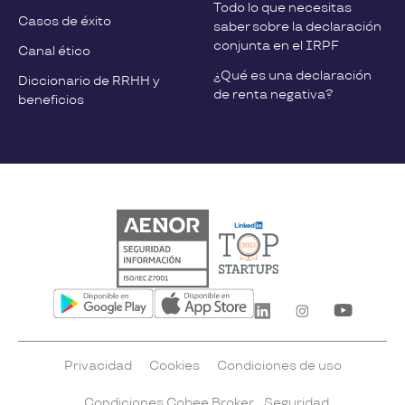
Todo lo que necesitas
Casos de éxito
saber sobre la declaración
conjunta en el IRPF
Canal ético
¿Qué es una declaración
Diccionario de RRHH y
de renta negativa?
beneficios
Privacidad
Cookies
Condiciones de uso
Condiciones Cobee Broker
Seguridad