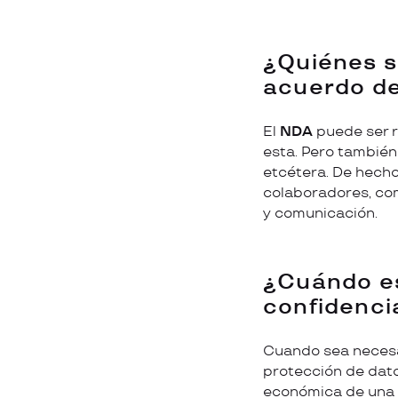
¿Quiénes s
acuerdo de
El
NDA
puede ser r
esta. Pero también
etcétera. De hecho
colaboradores, com
y comunicación.
¿Cuándo es
confidenci
Cuando sea necesar
protección de dato
económica de una 