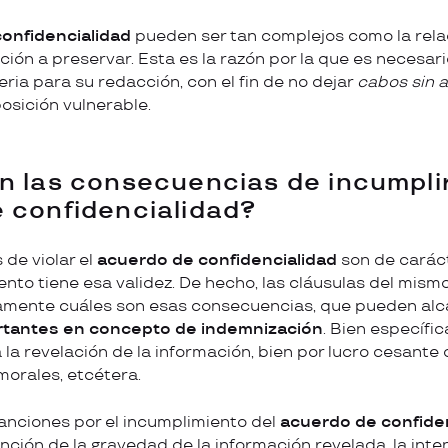
onfidencialidad
pueden ser tan complejos como la relac
ción a preservar. Esta es la razón por la que es necesar
ria para su redacción, con el fin de no dejar
cabos sin 
osición vulnerable.
n las consecuencias de incumpli
 confidencialidad?
de violar el
acuerdo de confidencialidad
son de carácte
to tiene esa validez. De hecho, las cláusulas del mis
samente cuáles son esas consecuencias, que pueden al
tantes en concepto de indemnización
. Bien específi
 la revelación de la información, bien por lucro cesante 
orales, etcétera.
sanciones por el incumplimiento del
acuerdo de confide
nción de la gravedad de la información revelada, la inte