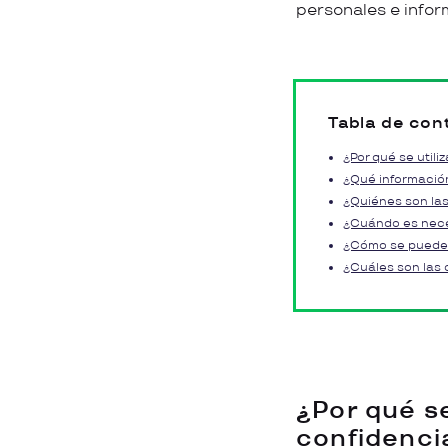
personales e infor
Tabla de con
¿Por qué se util
¿Qué información
¿Quiénes son las
¿Cuándo es neces
¿Cómo se puede 
¿Cuáles son las 
¿Por qué s
confidenci