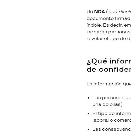
Un
NDA
(
non-disc
documento firmado
índole. Es decir, e
terceras personas 
revelar el tipo de
¿Qué infor
de confide
La información que
Las personas ob
una de ellas).
El tipo de infor
laboral o comerci
Las consecuenci