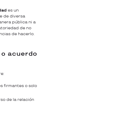
idad
es un
e de diversa
anera pública ni a
atoriedad de no
ncias de hacerlo.
A o acuerdo
e:
s firmantes o solo
so de la relación