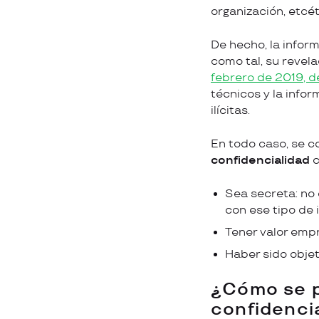
organización, etcét
De hecho, la infor
como tal, su revel
febrero de 2019, 
técnicos y la infor
ilícitas.
En todo caso, se c
confidencialidad
c
Sea secreta: no
con ese tipo de 
Tener valor empr
Haber sido objet
¿Cómo se p
confidenci