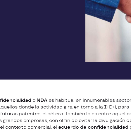
fidencialidad
o
NDA
es habitual en innumerables sector
uellos donde la actividad gira en torno a la I+D+i, para
 futuras patentes, etcétera. También lo es entre aquello
s grandes empresas, con el fin de evitar la divulgación 
l contexto comercial, el
acuerdo de confidencialidad