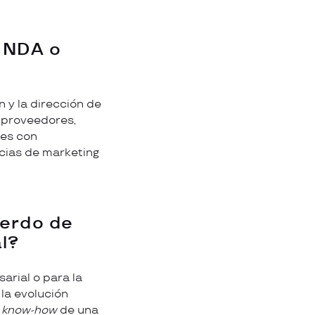
n NDA o
 y la dirección de
 proveedores,
les con
cias de marketing
uerdo de
l?
arial o para la
 la evolución
l
know-how
de una