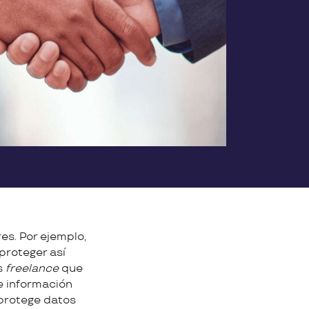
es. Por ejemplo,
 proteger así
s
freelance
que
de información
protege datos