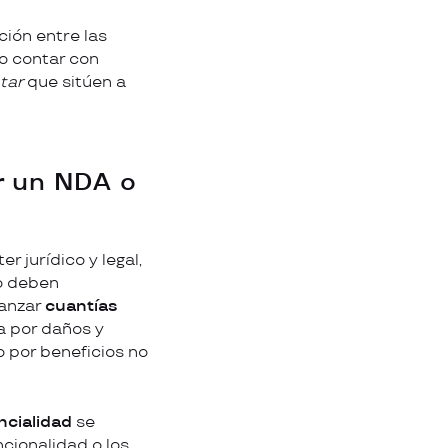
ión entre las
io contar con
atar
que sitúen a
r un NDA o
r jurídico y legal,
mo deben
canzar
cuantías
ca por daños y
o por beneficios no
ncialidad
se
ncionalidad o los