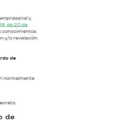
 empresarial
y,
19, de 20 de
los conocimientos
ón y/o revelación
rdo de
tan normalmente
ecreto.
o de