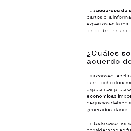
Los
acuerdos de c
partes o la informa
expertos en la mate
las partes en una p
¿Cuáles so
acuerdo de
Las consecuencias 
pues dicho documen
especificar preci
económicas impor
perjuicios debido a
generados, daños m
En todo caso, las 
considerarán en fu