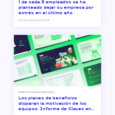
1 de cada 3 empleados se ha
planteado dejar su empresa por
estrés en el último año
02 de octubre de 2025
BENEFICIOS PARA EMPLEADOS
Los planes de beneficios
disparan la motivación de los
equipos: Informe de Claves en
los Planes de Beneficios 2025