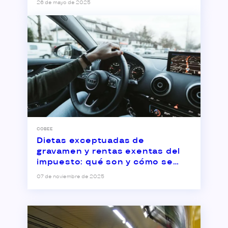
26 de mayo de 2025
COBEE
Dietas exceptuadas de
gravamen y rentas exentas del
impuesto: qué son y cómo se
aplican
07 de noviembre de 2025