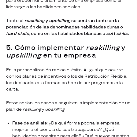
para el buen funcionamiento de una empresa como el
liderazgo o las habilidades sociales.
Tanto
el
reskilling
y
upskilling
se centran tanto en la
potenciación de las denominadas habilidades duras o
hard skills
, como en las habilidades blandas o
soft skills
.
5. Cómo implementar
reskilling
y
upskilling
en tu empresa
En la personalización radica el éxito. Al igual que ocurre
con los planes de incentivos o los de Retribución Flexible,
los dedicados a la formación han de ser programas a la
carta.
Estos serían los pasos a seguir en la implementación de un
plan de
reskilling
y
upskilling
:
Fase de análisis
: ¿De qué forma podría la empresa
mejorar la eficiencia de sus trabajadores? ¿Qué
habilidades necesitan para ello? ¿Qué nuevos puestos