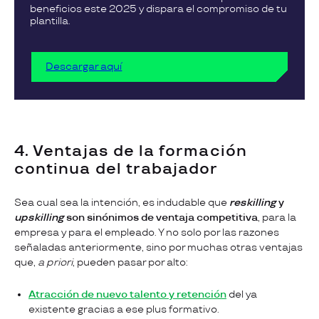
beneficios este 2025 y dispara el compromiso de tu
plantilla.
Descargar aquí
4. Ventajas de la formación
continua del trabajador
Sea cual sea la intención, es indudable que
reskilling
y
upskilling
son
sinónimos de ventaja competitiva
, para la
empresa y para el empleado. Y no solo por las razones
señaladas anteriormente, sino por muchas otras ventajas
que,
a priori
, pueden pasar por alto:
Atracción de nuevo talento y retención
del ya
existente gracias a ese plus formativo.